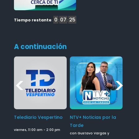
0
07
24
:
:
:
A continuación
Telediario Vespertino
NTV+ Noticias por la
NTV C
Tarde
con Jul
viernes, 11:00 am
-
2:00 pm
con Gustavo Vargas y
viernes